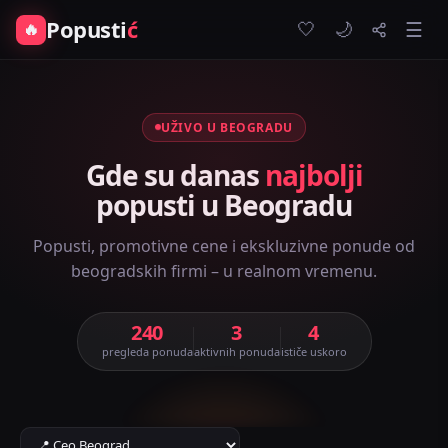
Popusti
ć
🤍
🔥
☰
🌙
UŽIVO U BEOGRADU
Gde su danas
najbolji
popusti u Beogradu
Popusti, promotivne cene i ekskluzivne ponude od
beogradskih firmi – u realnom vremenu.
240
3
4
pregleda ponuda
aktivnih ponuda
ističe uskoro