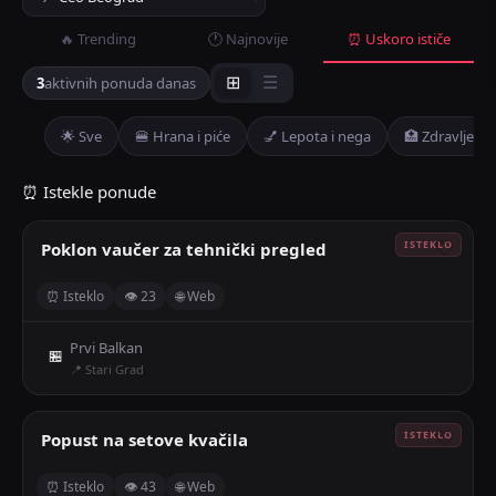
🔥 Trending
🕐 Najnovije
⏰ Uskoro ističe
3
aktivnih ponuda danas
⊞
☰
🌟 Sve
🍔 Hrana i piće
💅 Lepota i nega
🏥 Zdravlje
⏰ Istekle ponude
Poklon vaučer za tehnički pregled
🤍
⏰ Isteklo
👁 23
🌐 Web
Prvi Balkan
🏪
📍 Stari Grad
Popust na setove kvačila
🤍
⏰ Isteklo
👁 43
🌐 Web