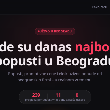
Kako radi
UŽIVO U BEOGRADU
de su danas
najbol
popusti u Beograd
Popusti, promotivne cene i ekskluzivne ponude od
beogradskih firmi – u realnom vremenu.
239
11
0
pregleda ponuda
aktivnih ponuda
ističe uskoro