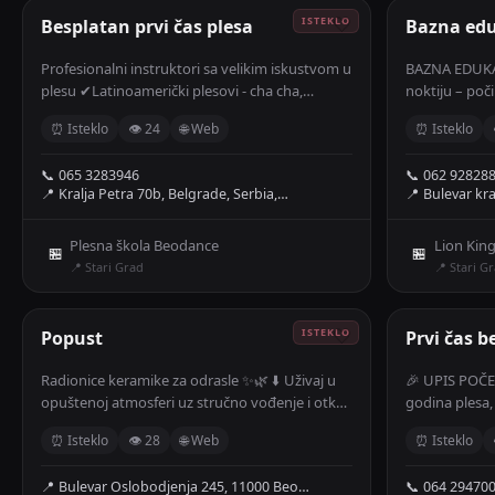
Besplatan prvi čas plesa
🤍
Bazna edu
Profesionalni instruktori sa velikim iskustvom u
BAZNA EDUKAC
plesu ✔Latinoamerički plesovi - cha cha,
noktiju – poč
samba, rumba... ✔Standardni plesovi - valcer,
gelovima, izli
⏰ Isteklo
👁 24
🌐 Web
⏰ Isteklo
tango, foxtrot, quickstep... ✔Karipski plesovi -
tehnika bez t
salsa, bachata, kizomba... ✔Argentinski tango,
mentorstvo 2 
📞 065 3283946
📞 062 92828
scenski tango...
Master edukat
📍 Kralja Petra 70b, Belgrade, Serbia,…
📍 Bulevar kr
otvorene, mes
Plesna škola Beodance
Lion King
🏪
🏪
📍 Stari Grad
📍 Stari G
Popust
🤍
Prvi čas b
Radionice keramike za odrasle ✨🌿 ⬇️ Uživaj u
🎉 UPIS POČE
opuštenoj atmosferi uz stručno vođenje i otkrij
godina plesa,
čaroliju oblikovanja glinom 👐🎨. 🔥 Nakon
trenutaka – a 
⏰ Isteklo
👁 28
🌐 Web
⏰ Isteklo
pečenja, svako nosi kući svoj unikatni rad –
je potpuno 
činiju, šolju ili skulpturu koja nosi lični pečat. 👭
IZNENAĐENJE
📍 Bulevar Oslobodjenja 245, 11000 Beo…
📞 064 29470
Povedi druga ili drugaricu i ostvarite popust za