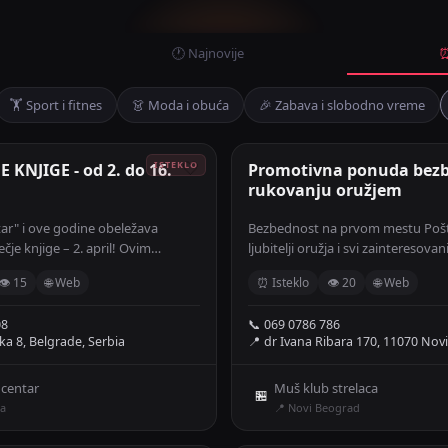
🕐 Najnovije
⏰
🏋️ Sport i fitnes
👗 Moda i obuća
🎉 Zabava i slobodno vreme
 KNJIGE - od 2. do 16.
🤍
Promotivna ponuda bezb
rukovanju oružjem
tar" i ove godine obeležava
Bezbednost na prvom mestu Poš
čje knjige – 2. april! Ovim
ljubitelji oružja i svi zainteresova
remili smo akciju DANI DEČJE
koji žele da savladaju pravilno i 
👁 15
🌐 Web
⏰ Isteklo
👁 20
🌐 Web
 do 16. aprila naša izdanja moći
rukovanje vatrenim oružjem, Klub
e s popustom od 25%! Akcija važi
MUŠ organizuje dve promotivne a
08
📞 069 0786 786
ciljem unapređenja bezbednosne k
ka 8, Belgrade, Serbia
📍 dr Ivana Ribara 170, 11070 Nov
0, TC "Eurocentar" - Novi
širenja znanja među širokom stre
a Martinovića 12 (ulaz iz
zajednicom.
igada) - Niš, Sinđelićev trg 19
 centar
Muš klub strelaca
🏪
a
📍 Novi Beograd