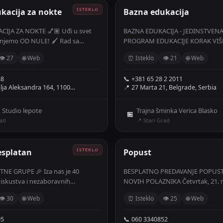
kacija za nokte
🤍
Bazna edukacija
IJA ZA NOKTE 💅🏽 Uđi u svet
BAZNA EDUKACIJA - JEDINSTVENA
injemo OD NULE! 🖌️ Rad sa
PROGRAM EDUKACIJE KORAK VIŠ
vanja, korekcije, gel lak, ruber baza
BLIŽE! Program vodi i realizuje Ve
👁 27
🌐 Web
⏰ Isteklo
👁 21
🌐 Web
urpijanja 📚 Besplatno
najuspešniji edukator trajne šmink
meseca ⏰ Trajanje: 4 dana 💎
progame prošli mnogi svetski po
88
📞 +381 65 28 2 2011
or - Anđelu Jovanović Prijave su
artisti.
alja Aleksandra 164, 1100…
📍 27 Marta 21, Belgrade, Serbia
ta su ograničena! 💅
 Studio lepote
Trajna šminka Verica Blasko
🏪
rad
📍 Stari Grad
esplatan
🤍
Popust
TNE GRUPE 🎉 Iza nas je 40
BESPLATNO PREDAVANJE POPUST
 iskustva i nezaboravnih
NOVIH POLAZNIKA Četvrtak, 21. m
sada je red na tebe. ✨ 🎁 Prvi čas
godine, od 18:00 do 19:30 sati Tema: - Manuelni
👁 30
🌐 Web
⏰ Isteklo
👁 25
🌐 Web
BESPLATAN! 🎁 BONUS
terapeut – izazovi struke - Manue
 🎁
mogućnosti novog zanimanja P
05
📞 060 3340852
REDOVNU CENU Osnovnog kursa 