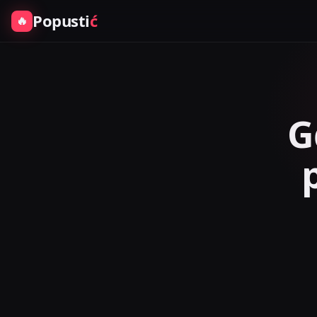
Popusti
ć
🔥
G