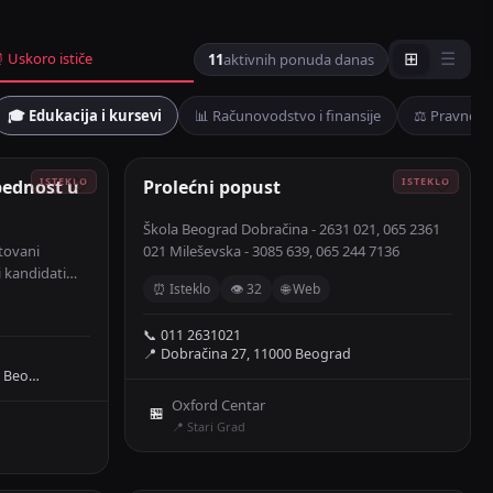
 Uskoro ističe
11
aktivnih ponuda danas
⊞
☰
🎓 Edukacija i kursevi
📊 Računovodstvo i finansije
⚖️ Pravne u
ednost u
🤍
Prolećni popust
🤍
Škola Beograd Dobračina - 2631 021, 065 2361
tovani
021 Mileševska - 3085 639, 065 244 7136
ni kandidati
⏰ Isteklo
👁 32
🌐 Web
bezbedno
 Strelaca
📞 011 2631021
kcije sa
📍 Dobračina 27, 11000 Beograd
ulture i
i Beo…
ljačkom
Oxford Centar
🏪
📍 Stari Grad