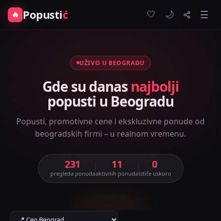
Popusti
ć
🤍
🔥
☰
🌙
UŽIVO U BEOGRADU
Gde su danas
najbolji
popusti u Beogradu
Popusti, promotivne cene i ekskluzivne ponude od
beogradskih firmi – u realnom vremenu.
231
11
0
pregleda ponuda
aktivnih ponuda
ističe uskoro