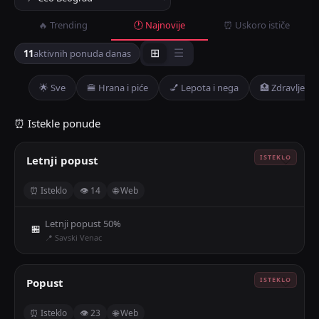
🔥 Trending
🕐 Najnovije
⏰ Uskoro ističe
11
aktivnih ponuda danas
⊞
☰
🌟 Sve
🍔 Hrana i piće
💅 Lepota i nega
🏥 Zdravlje
⏰ Istekle ponude
Letnji popust
🤍
⏰ Isteklo
👁 14
🌐 Web
Letnji popust 50%
🏪
📍 Savski Venac
Popust
🤍
⏰ Isteklo
👁 23
🌐 Web