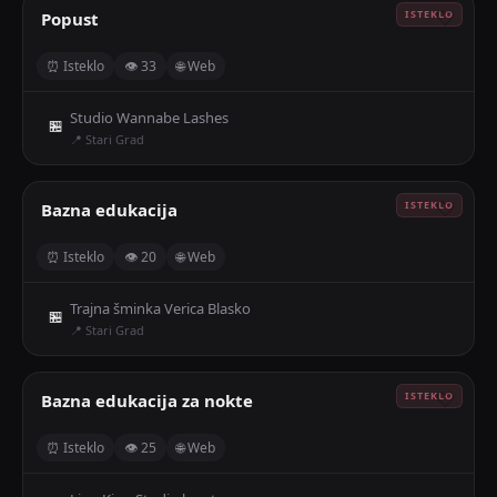
Popust
🤍
⏰ Isteklo
👁 33
🌐 Web
Studio Wannabe Lashes
🏪
📍 Stari Grad
Bazna edukacija
🤍
⏰ Isteklo
👁 20
🌐 Web
Trajna šminka Verica Blasko
🏪
📍 Stari Grad
Bazna edukacija za nokte
🤍
⏰ Isteklo
👁 25
🌐 Web