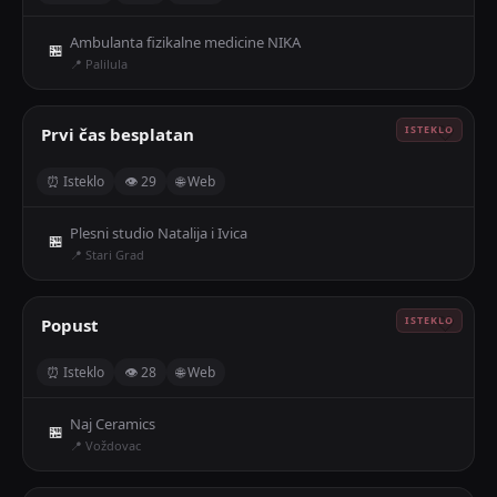
Ambulanta fizikalne medicine NIKA
🏪
📍 Palilula
Prvi čas besplatan
🤍
⏰ Isteklo
👁 29
🌐 Web
Plesni studio Natalija i Ivica
🏪
📍 Stari Grad
Popust
🤍
⏰ Isteklo
👁 28
🌐 Web
Naj Ceramics
🏪
📍 Voždovac