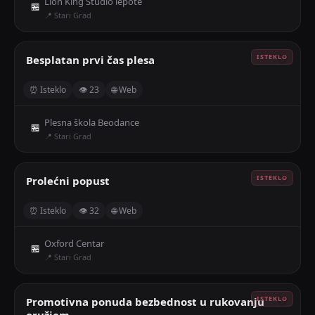
Lion King Studio lepote
🏪
📍 Stari Grad
Besplatan prvi čas plesa
🤍
⏰ Isteklo
👁 23
🌐 Web
Plesna škola Beodance
🏪
📍 Stari Grad
Prolećni popust
🤍
⏰ Isteklo
👁 32
🌐 Web
Oxford Centar
🏪
📍 Stari Grad
Promotivna ponuda bezbednost u rukovanju
🤍
oružjem