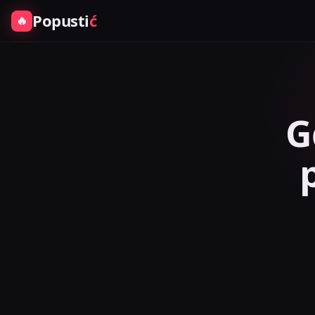
Popusti
ć
🔥
G