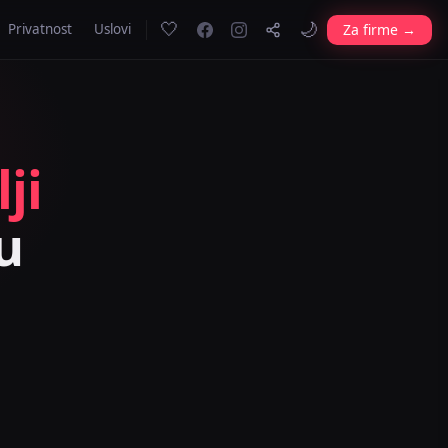
🤍
🌙
Za firme →
Privatnost
Uslovi
ji
u