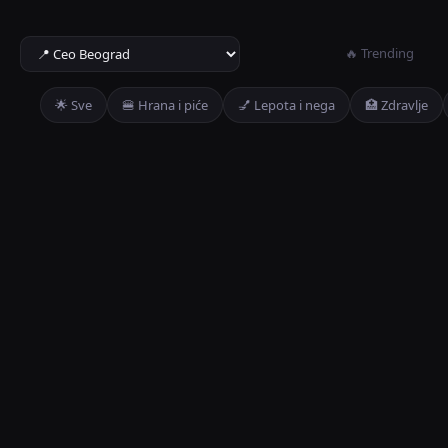
🔥 Trending
🌟 Sve
🍔 Hrana i piće
💅 Lepota i nega
🏥 Zdravlje