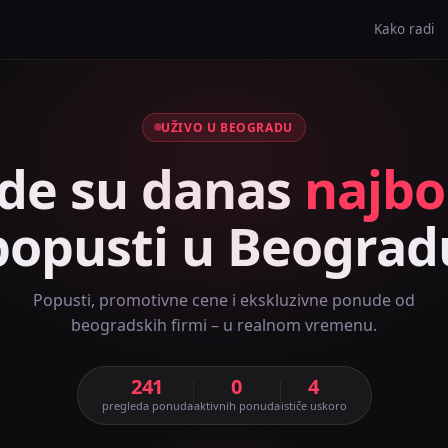
Kako radi
UŽIVO U BEOGRADU
de su danas
najbol
popusti u Beograd
Popusti, promotivne cene i ekskluzivne ponude od
beogradskih firmi – u realnom vremenu.
241
0
4
pregleda ponuda
aktivnih ponuda
ističe uskoro