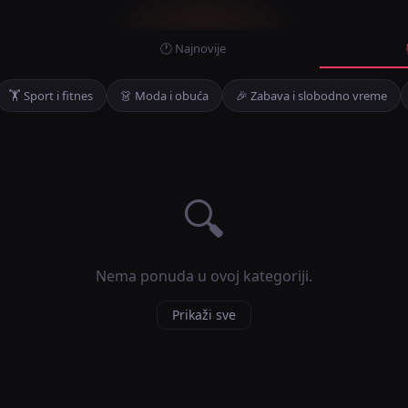
🕐 Najnovije
🏋️ Sport i fitnes
👗 Moda i obuća
🎉 Zabava i slobodno vreme
🔍
Nema ponuda u ovoj kategoriji.
Prikaži sve