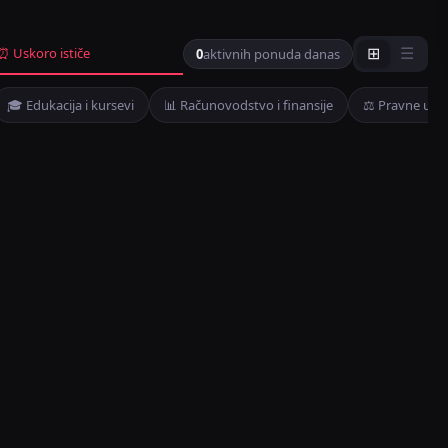
⏰ Uskoro ističe
0
aktivnih ponuda danas
⊞
☰
🎓 Edukacija i kursevi
📊 Računovodstvo i finansije
⚖️ Pravne usl