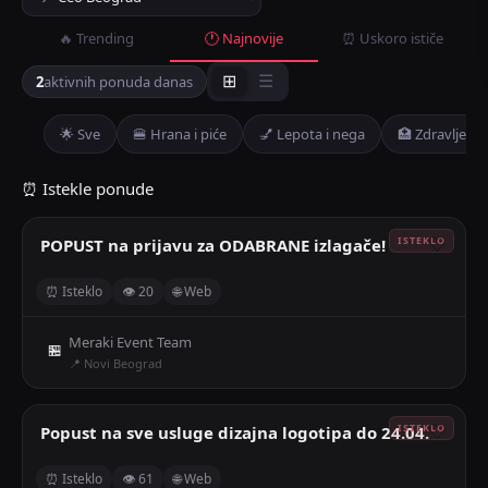
🔥 Trending
🕐 Najnovije
⏰ Uskoro ističe
2
aktivnih ponuda danas
⊞
☰
🌟 Sve
🍔 Hrana i piće
💅 Lepota i nega
🏥 Zdravlje
⏰ Istekle ponude
POPUST na prijavu za ODABRANE izlagače!
🤍
⏰ Isteklo
👁 20
🌐 Web
Meraki Event Team
🏪
📍 Novi Beograd
Popust na sve usluge dizajna logotipa do 24.04.
🤍
⏰ Isteklo
👁 61
🌐 Web