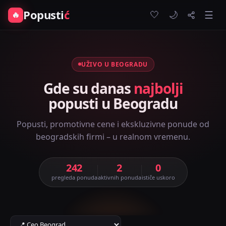
Popusti
ć
🤍
🔥
☰
🌙
UŽIVO U BEOGRADU
Gde su danas
najbolji
popusti u Beogradu
Popusti, promotivne cene i ekskluzivne ponude od
beogradskih firmi – u realnom vremenu.
242
2
0
pregleda ponuda
aktivnih ponuda
ističe uskoro