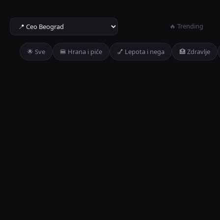
🔥 Trending
🌟 Sve
🍔 Hrana i piće
💅 Lepota i nega
🏥 Zdravlje