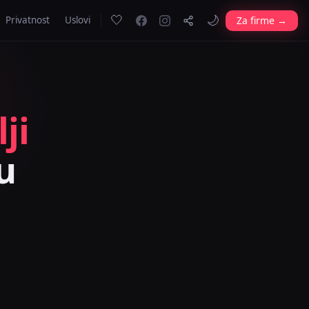
🤍
🌙
Za firme →
Privatnost
Uslovi
ji
u