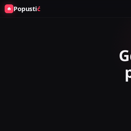
Popusti
ć
🔥
G