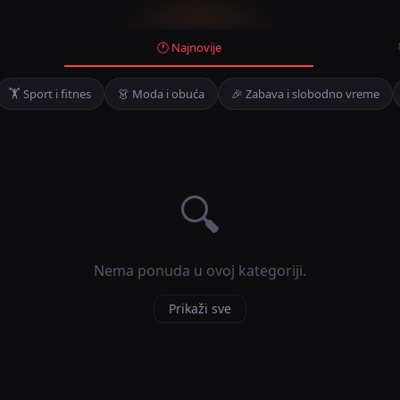
🕐 Najnovije
🏋️ Sport i fitnes
👗 Moda i obuća
🎉 Zabava i slobodno vreme
🔍
Nema ponuda u ovoj kategoriji.
Prikaži sve