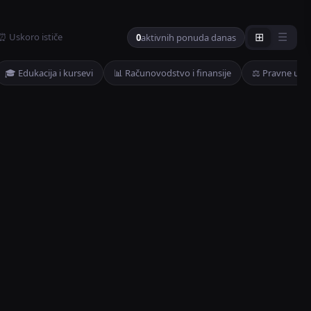
⏰ Uskoro ističe
0
aktivnih ponuda danas
⊞
☰
🎓 Edukacija i kursevi
📊 Računovodstvo i finansije
⚖️ Pravne usl