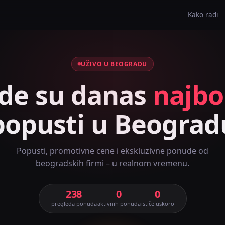
Kako radi
UŽIVO U BEOGRADU
de su danas
najbol
popusti u Beograd
Popusti, promotivne cene i ekskluzivne ponude od
beogradskih firmi – u realnom vremenu.
238
0
0
pregleda ponuda
aktivnih ponuda
ističe uskoro