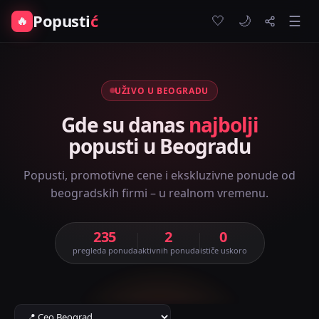
Popusti
ć
🤍
🔥
☰
🌙
UŽIVO U BEOGRADU
Gde su danas
najbolji
popusti u Beogradu
Popusti, promotivne cene i ekskluzivne ponude od
beogradskih firmi – u realnom vremenu.
235
2
0
pregleda ponuda
aktivnih ponuda
ističe uskoro