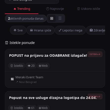
🔥 Trending
🕐 Najnovije
⏰ Uskoro ističe
2
aktivnih ponuda danas
⊞
☰
🌟 Sve
🍔 Hrana i piće
💅 Lepota i nega
🏥 Zdravlje
⏰ Istekle ponude
POPUST na prijavu za ODABRANE izlagače!
🤍
⏰ Isteklo
👁 20
🌐 Web
Meraki Event Team
🏪
📍 Novi Beograd
Popust na sve usluge dizajna logotipa do 24.04.
🤍
⏰ Isteklo
👁 61
🌐 Web